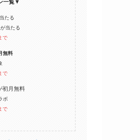
ン一覧
▼
当たる
ト
が当たる
まで
月無料
象
まで
が初月無料
コラボ
まで