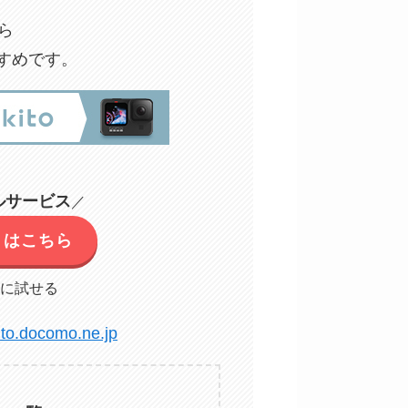
ら
すめです。
ルサービス
／
イトはこちら
に試せる
kito.docomo.ne.jp