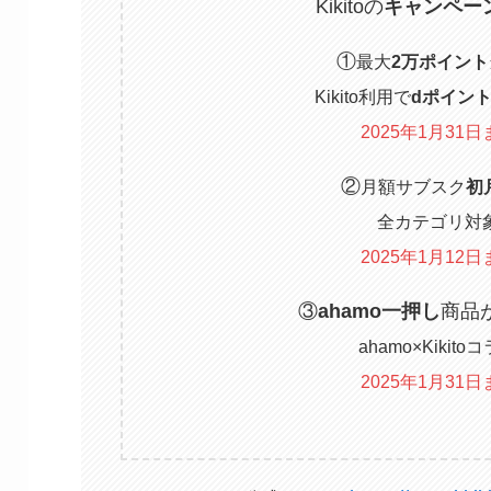
Kikitoの
キャンペー
①
最大
2万ポイント
Kikito利用で
dポイン
2025年1月31日
②
月額サブスク
初
全カテゴリ対
2025年1月12日
③
ahamo一押し
商品
ahamo×Kikito
2025年1月31日