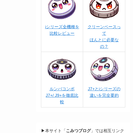
iシリーズ全機種を
クリーンベースっ
比較レビュー
て
ほんとに必要な
の？
ルンバコンボ
J7+とiシリーズの
J7+/ J9+を徹底比
違いを完全要約
較
▶本サイト「
こみつブログ
」では相互リンク