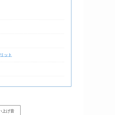
リット
い上げ音