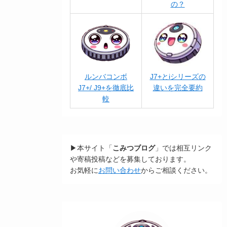
の？
ルンバコンボ
J7+とiシリーズの
J7+/ J9+を徹底比
違いを完全要約
較
▶本サイト「
こみつブログ
」では相互リンク
や寄稿投稿などを募集しております。
お気軽に
お問い合わせ
からご相談ください。