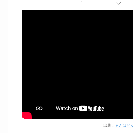
出典：
るんばど