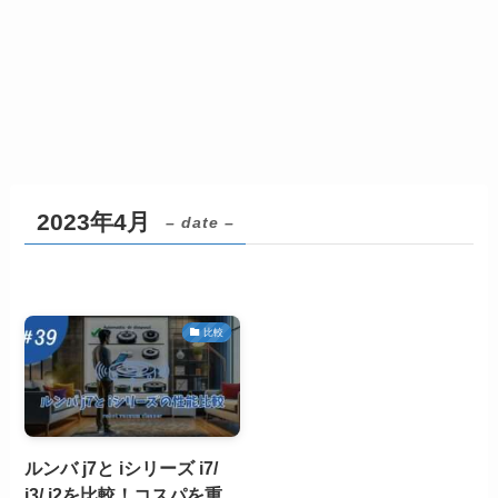
2023年4月
– date –
比較
ルンバ j7と iシリーズ i7/
i3/ i2を比較！コスパを重