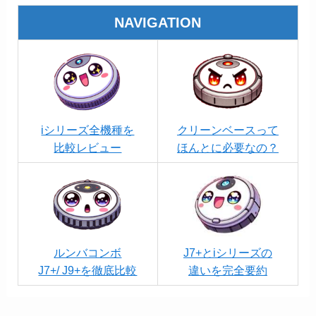
NAVIGATION
iシリーズ全機種を
クリーンベースって
比較レビュー
ほんとに必要なの？
ルンバコンボ
J7+とiシリーズの
J7+/ J9+を徹底比較
違いを完全要約