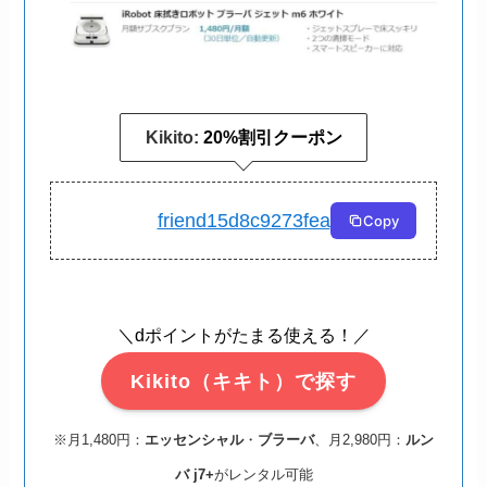
Kikito:
20%割引クーポン
friend15d8c9273fea
Copy
＼dポイントがたまる使える！／
Kikito（キキト）で探す
※月1,480円：
エッセンシャル
・
ブラーバ
、月2,980円：
ルン
バ j7+
がレンタル可能