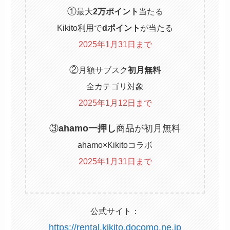
①
最大
2万ポイント
当たる
Kikito利用で
dポイント
が当たる
2025年1月31日まで
②
月額サブスク
初月無料
全カテゴリ対象
2025年1月12日まで
③
ahamo一押し
商品が初月無料
ahamo×Kikitoコラボ
2025年1月31日まで
公式サイト：
https://rental.kikito.docomo.ne.jp