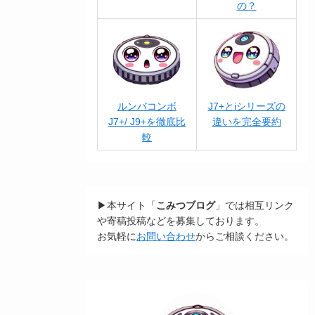
の？
ルンバコンボ
J7+とiシリーズの
J7+/ J9+を徹底比
違いを完全要約
較
▶本サイト「
こみつブログ
」では相互リンク
や寄稿投稿などを募集しております。
お気軽に
お問い合わせ
からご相談ください。