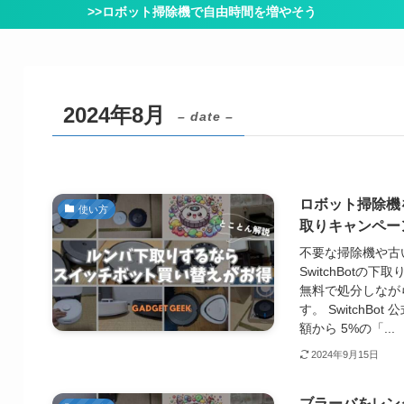
>>ロボット掃除機で自由時間を増やそう
2024年8月
– date –
ロボット掃除機
使い方
取りキャンペー
不要な掃除機や古
SwitchBot
無料で処分しなが
す。 SwitchB
額から 5%の「...
2024年9月15日
ブラーバをレンタ