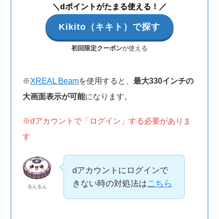
＼dポイントがたまる使える！／
Kikito（キキト）で探す
初回限定クーポン
が使える
※
XREAL Beam
を使用すると、
最大330インチの
大画面表示が可能
になります。
※dアカウントで「ログイン」する必要がありま
す
dアカウントにログインで
きない時の対処法は
こちら
るんるん