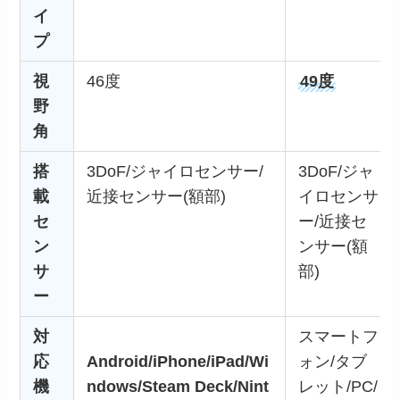
イ
プ
視
46度
49度
野
角
搭
3DoF/ジャイロセンサー/
3DoF/ジャ
載
近接センサー(額部)
イロセンサ
セ
ー/近接セ
ン
ンサー(額
サ
部)
ー
対
スマートフ
応
Android/iPhone/iPad/
Wi
ォン/タブ
機
ndows/Steam Deck/
Nint
レット/PC/