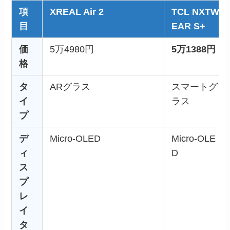
項
XREAL Air 2
TCL NXTW
目
EAR S+
価
5万4980円
5万1388円
格
タ
ARグラス
スマートグ
イ
ラス
プ
デ
Micro-OLED
Micro-OLE
ィ
D
ス
プ
レ
イ
タ