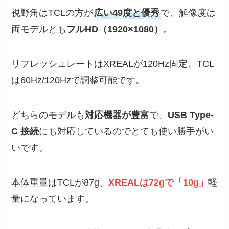
視野角はTCLの方が
広い49度と優秀
で、解像度は
両モデルとも
フルHD（1920×1080）
。
リフレッシュレートはXREALが120Hz固定、TCL
は60Hz/120Hzで調整可能です。
どちらのモデルも
対応機器が豊富
で、
USB Type-
C 接続
にも対応しているのでとても使い勝手がい
いです。
本体重量はTCLが87g、
XREALは72gで「10g」
軽
量になっています。