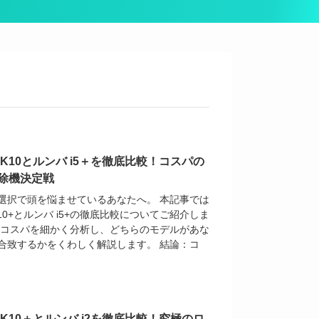
K10とルンバ i5＋を徹底比較！コスパの
除機決定戦
選択で頭を悩ませているあなたへ。 本記事では
10+とルンバ i5+の徹底比較についてご紹介しま
・コスパを細かく分析し、どちらのモデルがあな
合致するかをくわしく解説します。 結論：コ
K10＋とルンバ i2を徹底比較！究極のロ