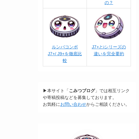
の？
ルンバコンボ
J7+とiシリーズの
J7+/ J9+を徹底比
違いを完全要約
較
▶本サイト「
こみつブログ
」では相互リンク
や寄稿投稿などを募集しております。
お気軽に
お問い合わせ
からご相談ください。