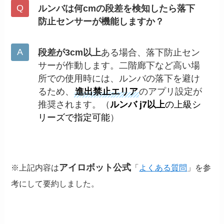
ルンバは何cmの段差を検知したら落下
防止センサーが機能しますか？
段差が3cm以上
ある場合、落下防止セン
サーが作動します。二階廊下など高い場
所での使用時には、ルンバの落下を避け
るため、
進出禁止エリア
のアプリ設定が
推奨されます。（
ルンバ j7以上
の上級シ
リーズで指定可能
）
アイロボット公式
※上記内容は
「
よくある質問
」を参
考にして要約しました。