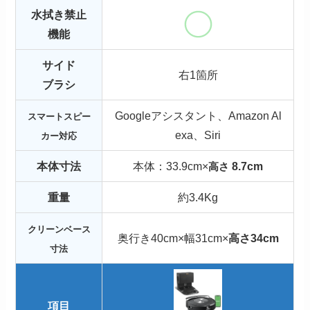
水拭き禁止
機能
サイド
右1箇所
ブラシ
Googleアシスタント、Amazon Al
スマートスピー
exa、Siri
カー対応
本体寸法
本体：33.9cm×
8.7cm
高さ
重量
約3.4Kg
クリーンベース
奥行き40cm×幅31cm×
高さ34cm
寸法
項目