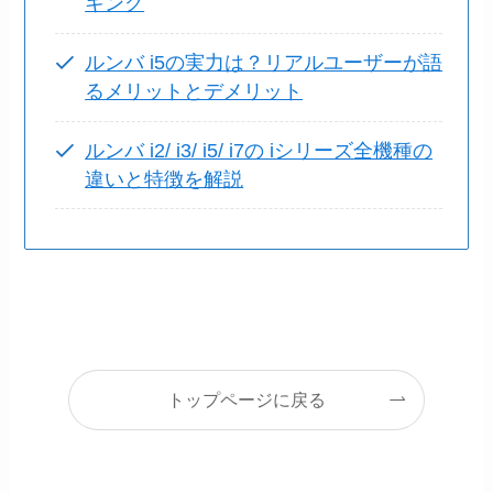
キング
ルンバ i5の実力は？リアルユーザーが語
るメリットとデメリット
ルンバ i2/ i3/ i5/ i7の iシリーズ全機種の
違いと特徴を解説
トップページに戻る