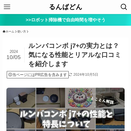
るんばどん
>>ロボット掃除機で自由時間を増やそう
ホーム
使い方
ルンバコンボ j7+の実力とは？
2024
気になる性能とリアルな口コミ
10/05
を紹介します
当ページにはPR広告を含みます
2024年10月5日