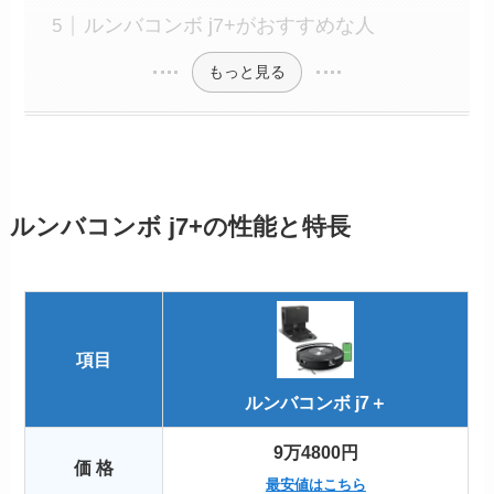
ルンバコンボ j7+がおすすめな人
もっと見る
ルンバコンボ j7+
の性能と特長
項目
ルンバ
コンボ j7
＋
9万4800円
価 格
最安値はこちら