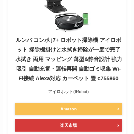
ルンバ コンボ j7+ ロボット掃除機 アイロボ
ット 掃除機掛けと水拭き掃除が一度で完了
水拭き 両用 マッピング 薄型&静音設計 強力
吸引 自動充電・運転再開 自動ゴミ収集 Wi-
Fi接続 Alexa対応 カーペット 畳 c755860
アイロボット(IRobot)
Amazon
楽天市場