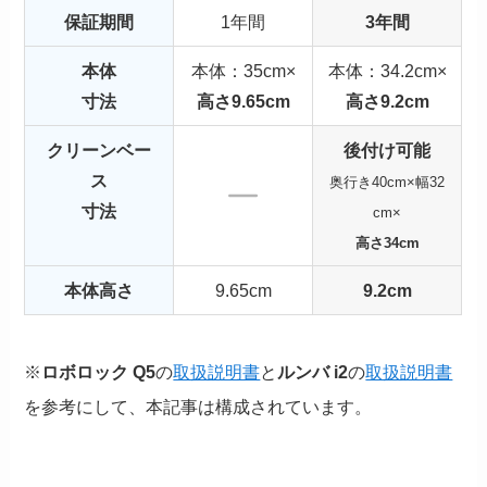
保証期間
1年間
3年間
本体
本体：35cm×
本体：34.2cm×
寸法
高さ9.65cm
高さ9.2cm
クリーンベー
後付け可能
ス
奥行き40cm×幅32
寸法
cm×
高さ34cm
本体高さ
9.65cm
9.2cm
※
ロボロック Q5
の
取扱説明書
と
ルンバ i2
の
取扱説明書
を参考にして、本記事は構成されています。