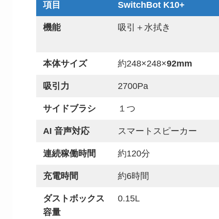
項目
SwitchBot K10+
機能
吸引＋水拭き
本体サイズ
約248×248×
92mm
吸引力
2700Pa
サイドブラシ
１つ
AI 音声対応
スマートスピーカー
連続稼働時間
約120分
充電時間
約6時間
ダストボックス
0.15L
容量