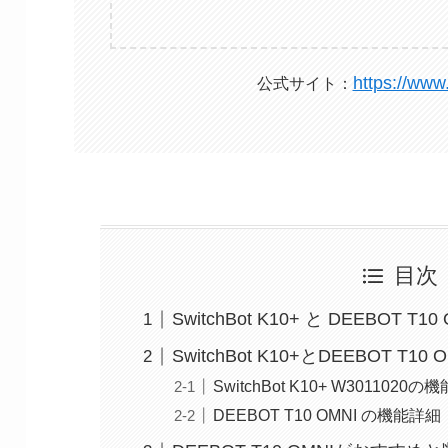
https://www.
公式サイト：
目次
SwitchBot K10+ と DEEBOT T
SwitchBot K10+とDEEBOT 
SwitchBot K10+ W3011020
DEEBOT T10 OMNI の機能詳細