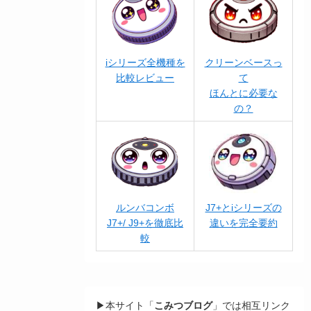
iシリーズ全機種を
クリーンベースっ
比較レビュー
て
ほんとに必要な
の？
ルンバコンボ
J7+とiシリーズの
J7+/ J9+を徹底比
違いを完全要約
較
▶本サイト「
こみつブログ
」では相互リンク