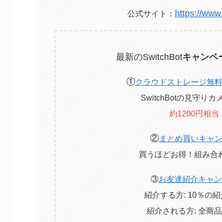
https://www.
公式サイト：
最新のSwitchBot
キャンペ
①
クラウドストレージ無
SwitchBotの見守り
約1200円相当
②
まとめ買いキャ
買うほどお得！組み合
③
お友達紹介キャン
紹介する方: 10％の
紹介される方: 全商品