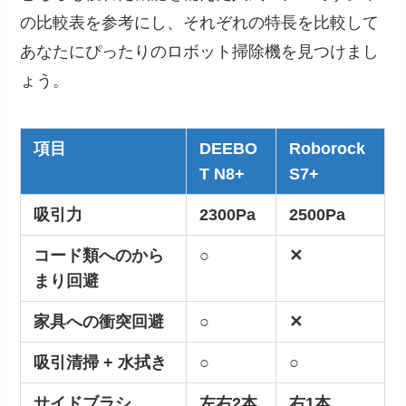
の比較表を参考にし、それぞれの特長を比較して
あなたにぴったりのロボット掃除機を見つけまし
ょう。
項目
DEEBO
Roborock
T N8+
S7+
吸引力
2300Pa
2500Pa
コード類へのから
○
✕
まり回避
家具への衝突回避
○
✕
吸引清掃 + 水拭き
○
○
サイドブラシ
左右2本
右1本