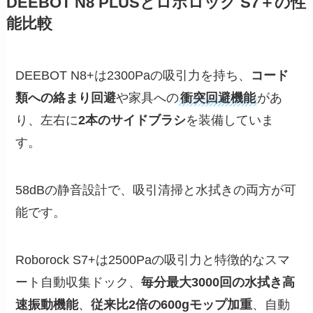
DEEBOT N8 PLUSとロボロック S7＋の性
能比較
DEEBOT N8+は2300Paの吸引力を持ち、
コード
類への絡まり回避
や家具への
衝突回避機能
があ
り、左右に
2本のサイドブラシ
を装備していま
す。
58dBの静音設計で、吸引清掃と水拭きの両方が可
能です。
Roborock S7+は2500Paの吸引力と特徴的なスマ
ート自動収集ドック、
毎分最大3000回の水拭き高
速振動機能
、
従来比2倍の600gモップ加重
、自動