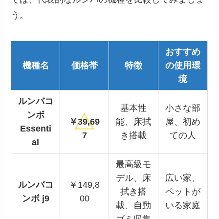
う。
おすすめ
機種名
価格帯
特徴
の使用環
境
ルンバコ
基本性
小さな部
ンボ
￥39,69
能、床拭
屋、初め
Essenti
7
き搭載
ての人
al
最高級モ
デル、床
広い家、
ルンバコ
￥149,8
拭き搭
ペットが
ンボ j9
00
載、自動
いる家庭