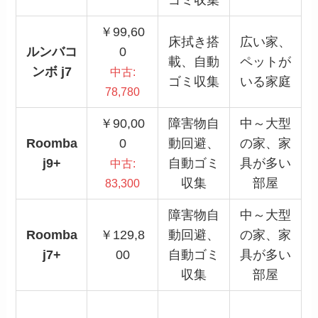
ゴミ収集
￥99,60
床拭き搭
広い家、
ルンバコ
0
載、自動
ペットが
ンボ j7
中古:
ゴミ収集
いる家庭
78,780
￥90,00
障害物自
中～大型
Roomba
0
動回避、
の家、家
j9+
自動ゴミ
具が多い
中古:
収集
部屋
83,300
障害物自
中～大型
Roomba
￥129,8
動回避、
の家、家
j7+
00
自動ゴミ
具が多い
収集
部屋