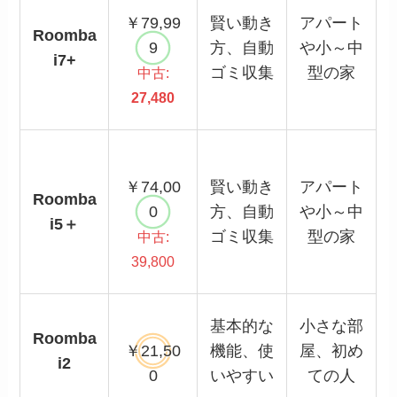
￥79,99
賢い動き
アパート
Roomba
9
方、自動
や小～中
i7+
ゴミ収集
型の家
中古:
27,480
￥74,00
賢い動き
アパート
Roomba
0
方、自動
や小～中
i5＋
ゴミ収集
型の家
中古:
39,800
基本的な
小さな部
Roomba
￥21,50
機能、使
屋、初め
i2
0
いやすい
ての人