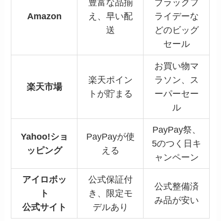
豊富な品揃
ブラックフ
Amazon
え、早い配
ライデーな
送
どのビッグ
セール
お買い物マ
楽天ポイン
ラソン、ス
楽天市場
トが貯まる
ーパーセー
ル
PayPay祭、
Yahoo!ショ
PayPayが使
5のつく日キ
ッピング
える
ャンペーン
アイロボッ
公式保証付
公式整備済
ト
き、限定モ
み品が安い
公式サイト
デルあり