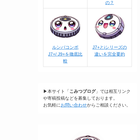
の？
ルンバコンボ
J7+とiシリーズの
J7+/ J9+を徹底比
違いを完全要約
較
▶本サイト「
こみつブログ
」では相互リンク
や寄稿投稿などを募集しております。
お気軽に
お問い合わせ
からご相談ください。