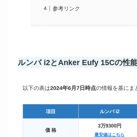
参考リンク
ルンバ i2
とAnker
Eufy 15C
の
性
以下の表は
2024年6月7日時点
の情報を基にま
項目
ルンバ i2
3万9300円
価 格
最安値はこちら