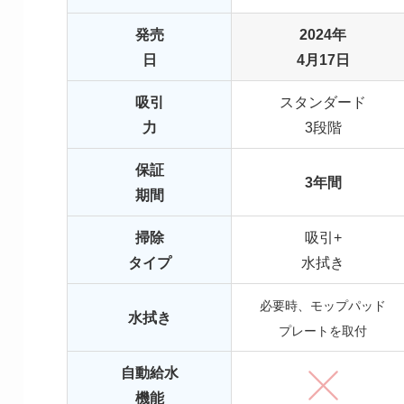
発売
2024年
日
4月17日
吸引
スタンダード
力
3段階
保証
3年間
期間
掃除
吸引+
タイプ
水拭き
必要時、モップパッド
水拭き
プレートを取付
自動給水
機能