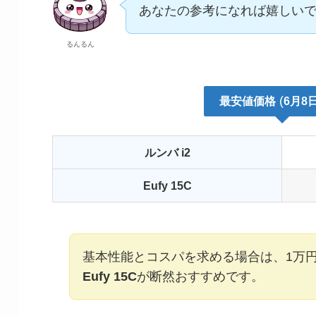
あなたの参考になれば嬉しい
るんるん
(
最安値
価格
6月8
ルンバ
i2
Eufy 15C
基本性能とコスパを求める場合は、1万
Eufy 15C
が断然おすすめです。