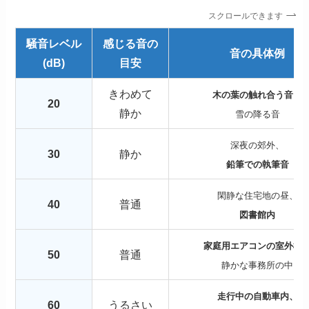
スクロールできます
騒音レベル
感じる音の
音の具体例
(dB)
目安
きわめて
木の葉の触れ合う音、
20
静か
雪の降る音
深夜の郊外、
30
静か
鉛筆での執筆音
閑静な住宅地の昼、
40
普通
図書館内
家庭用エアコンの室外機
50
普通
静かな事務所の中
走行中の自動車内、
60
うるさい