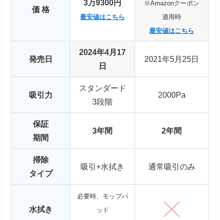
3万9300円
※Amazonクーポン
価 格
最安値はこちら
適用時
最安値はこちら
2024年4月17
発売日
2021年5月25日
日
スタンダード
吸引力
2000Pa
3段階
保証
3年間
2年間
期間
掃除
吸引+水拭き
通常吸引のみ
タイプ
必要時、モップパ
水拭き
ッド