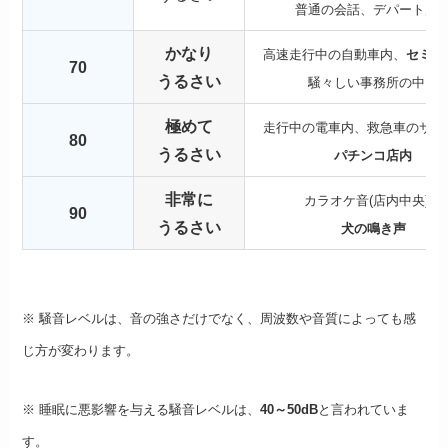
普通の会話、デパート店
かなり
高速走行中の自動車内、
セミの
70
うるさい
騒々しい事務所の中、
極めて
走行中の電車内、救急車のサイ
80
うるさい
パチンコ店内
非常に
カラオケ音(店内中央)、
90
うるさい
犬の鳴き声
※ 騒音レベルは、音の強さだけでなく、周波数や音質によっても感
じ方が変わります。
※ 睡眠に悪影響を与える騒音レベルは、
40～50dB
と言われていま
す。