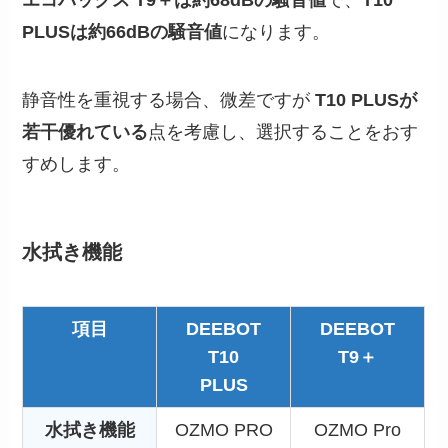
エコバックス T9＋は約68dBの騒音値
で、
T10
PLUSは約66dBの騒音値
になります。
静音性を重視する場合、微差ですが
T10 PLUSが
若干優れている
点を考慮し、選択することをおす
すめします。
水拭き機能
項目
DEEBOT
DEEBOT
T10
T9＋
PLUS
水拭き機能
OZMO PRO
OZMO Pro