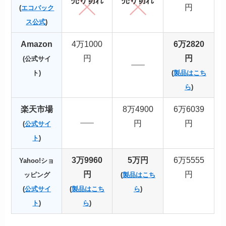
売り切れ
売り切れ
円
(
エコバック
ス公式
)
Amazon
4万1000
6万2820
円
円
(公式サイ
ト)
(
製品はこち
ら
)
楽天市場
8万4900
6万6039
円
円
(
公式サイ
ト
)
3万9960
5万円
6万5555
Yahoo!ショ
円
円
ッピング
(
製品はこち
(
公式サイ
(
製品はこち
ら
)
ト
)
ら
)