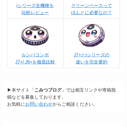
iシリーズ全機種を
クリーンベースって
比較レビュー
ほんとに必要なの？
ルンバコンボ
J7+とiシリーズの
J7+/ J9+を徹底比較
違いを完全要約
▶本サイト「
こみつブログ
」では相互リンクや寄稿投
稿などを募集しております。
お気軽に
お問い合わせ
からご相談ください。