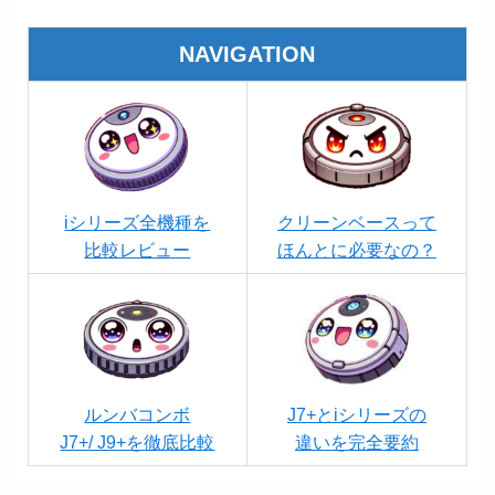
NAVIGATION
iシリーズ全機種を
クリーンベースって
比較レビュー
ほんとに必要なの？
ルンバコンボ
J7+とiシリーズの
J7+/ J9+を徹底比較
違いを完全要約